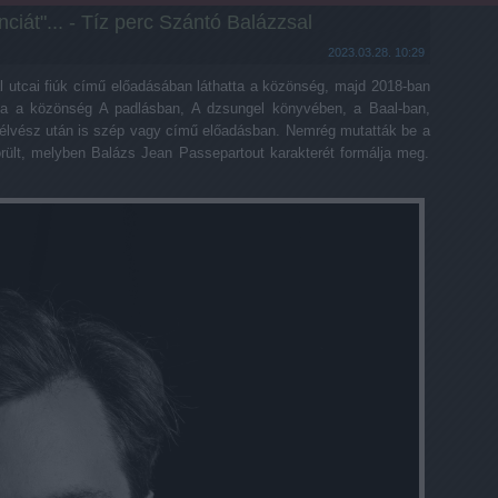
nciát"... - Tíz perc Szántó Balázzsal
2023.03.28. 10:29
 utcai fiúk című előadásában láthatta a közönség, majd 2018-ban
tta a közönség A padlásban, A dzsungel könyvében, a Baal-ban,
Szélvész után is szép vagy című előadásban. Nemrég mutatták be a
rült, melyben Balázs Jean Passepartout karakterét formálja meg.