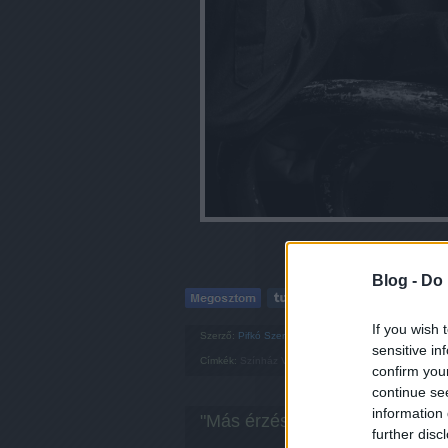
Blog -
Do 
If you wish 
Szerző:
Pifkó Szera
sensitive in
Címkék:
Színház
Vígszínház
Pesti Színház
Színész i
confirm you
continue se
information 
"Más érzés színpadra lépni" - T
further disc