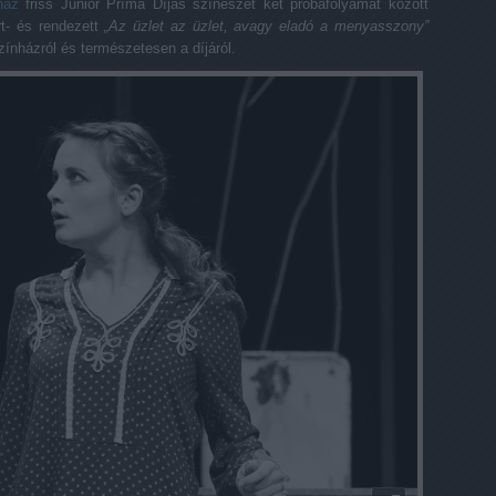
ház
friss Junior Príma Díjas színészét két próbafolyamat között
t- és rendezett
„Az üzlet az üzlet, avagy eladó a menyasszony”
zínházról és természetesen a díjáról.