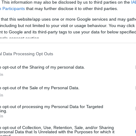
2023.02.13. 20:15
. This information may also be disclosed by us to third parties on the
IA
Participants
that may further disclose it to other third parties.
 az esztergomi zeneiskola növendékeként találkoztam. Az álmai
nés színész lesz. Jelenleg a Színház- és Filmművészeti Egyetemen
 that this website/app uses one or more Google services and may gath
a jár. Nemrég debütált a Vígszínház egyik sikerdarabjában, A Pál
including but not limited to your visit or usage behaviour. You may click 
k.
 to Google and its third-party tags to use your data for below specifi
ogle consent section.
l Data Processing Opt Outs
o opt-out of the Sharing of my personal data.
In
o opt-out of the Sale of my Personal Data.
In
to opt-out of processing my Personal Data for Targeted
ing.
In
o opt-out of Collection, Use, Retention, Sale, and/or Sharing
ersonal Data that Is Unrelated with the Purposes for which it
lected.