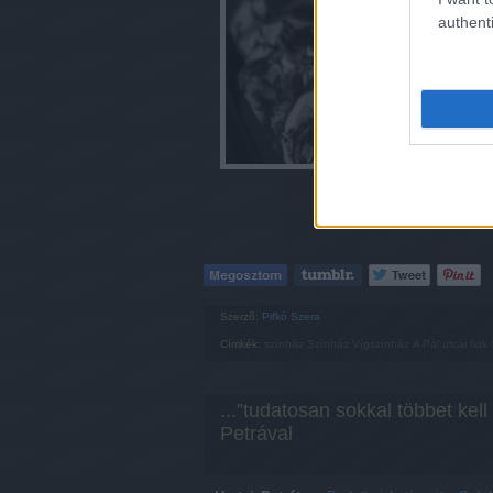
authenti
F
Szerző:
Pifkó Szera
Címkék:
színház
Színház
Vígszínház
A Pál utcai fiúk
...”tudatosan sokkal többet kell
Petrával