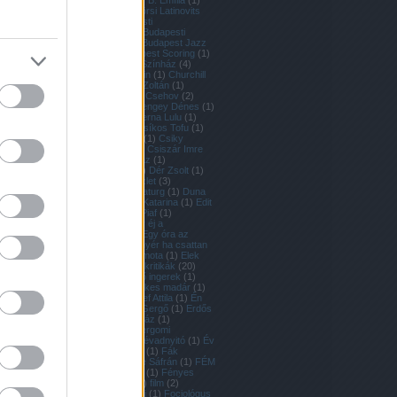
és Clyde
(
1
)
Borbély B. Emília
(
1
)
Botos Éva
(
2
)
Budaörsi Latinovits
Színház
(
1
)
Budapesti
Kamaraszínház
(
2
)
Budapesti
Operettszínház
(
1
)
Budapest Jazz
Orchestra
(
1
)
Budapest Scoring
(
1
)
Camino
(
1
)
Centrál Színház
(
4
)
Cerkabella
(
1
)
Chopin
(
1
)
Churchill
és Garbo
(
1
)
Csadi Zoltán
(
1
)
Csárdáskirálynő
(
1
)
Csehov
(
2
)
Cseh Tamás
(
2
)
Csengey Dénes
(
1
)
Cserna Antal
(
1
)
Cserna Lulu
(
1
)
Csiby Gergely
(
2
)
Csíkos Tofu
(
1
)
Csíksomlyói passió
(
1
)
Csiky
Gergely Színház
(
1
)
Csiszár Imre
(
1
)
Csokonai Színház
(
1
)
Dekameron 2020
(
1
)
Dér Zsolt
(
1
)
díszdiploma
(
1
)
Díszlet
(
3
)
dramaturg
(
1
)
Dramaturg
(
1
)
Duna
Múzeum
(
1
)
Durica Katarina
(
1
)
Edit
és Marlene
(
1
)
Edit Piaf
(
1
)
Egyasszony
(
1
)
Egy éj a
Paradicsomban
(
1
)
Egy óra az
életedből
(
1
)
Egy tenyér ha csattan
(
1
)
Ekanem Bálint Emota
(
1
)
Elek
Norbert
(
1
)
Előadás kritikák
(
20
)
Élősködők
(
1
)
Eltűnő ingerek
(
1
)
Ember Márk
(
1
)
Énekes madár
(
1
)
Energia
(
1
)
Én József Attila
(
1
)
Én
vagyok itt
(
1
)
Erdei Gergő
(
1
)
Erdős
Attila
(
1
)
Erkel Színház
(
1
)
Esztergom
(
1
)
Esztergomi
Művelődési Ház
(
2
)
évadnyitó
(
1
)
Év
Illusztrátora
(
1
)
fado
(
1
)
Fák
mindenütt
(
1
)
Fekete Sáfrán
(
1
)
FÉM
(
1
)
FÉM Arts & Café
(
1
)
Fényes
Szabolcs
(
1
)
Film
(
1
)
film
(
2
)
filmszínészet
(
1
)
foci
(
1
)
Fociológus