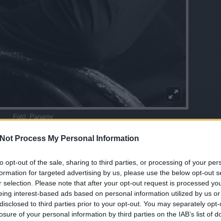
Fotó: Panamy
tovább »
Not Process My Personal Information
Tetszik
0
to opt-out of the sale, sharing to third parties, or processing of your per
Szólj hozzá!
formation for targeted advertising by us, please use the below opt-out s
nterjúk
Szántó Balázs
Lóci játszik zenekar
r selection. Please note that after your opt-out request is processed y
eing interest-based ads based on personal information utilized by us or
disclosed to third parties prior to your opt-out. You may separately opt-
íz perc Fülöp Kristóffal
losure of your personal information by third parties on the IAB’s list of