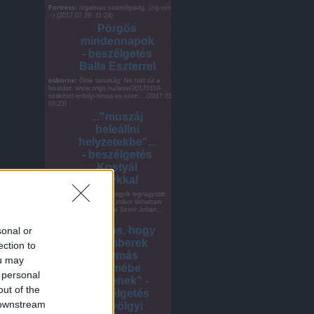
Fortress:
Izgalmas személyiség, ízig-vérig nő.
:-)
(
2017.07.29. 11:24
)
Pörgős
mindennapok
- beszélgetés
Balla Eszterrel
osborne:
Örök tanulság: Ne told túl a
hivatást. www.origo.hu/teve/20170310-
szakitott-erdelyi-timea-es-szen...
(
2017.03.11.
03:23
)
..."muszáj
beleállni
helyzetekbe"...
- beszélgetés
Kostyál
Márkkal
staropramen:
Életem egyik legnagyobb
színházi élménye volt ,mikor láthattam
Johannát játszani Shaw Szent Johan...
(
2016.12.14. 20:33
)
"Fontos, hogy
sonal or
az emberek
ection to
egymás
ou may
szemébe
 personal
nézzenek" -
out of the
beszélgetés
 downstream
Kútvölgyi