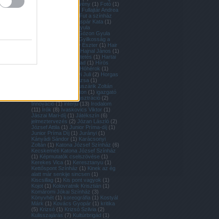
(
1
)
Fodrász
(
1
)
Fösvény
(
1
)
Fotó
(
1
)
fotó
(
1
)
fotográfia
(
1
)
Fullajtár Andrea
(
1
)
Fülöp Kristóf
(
1
)
Fut a színház
(
1
)
Gál Soma
(
1
)
Gáspár Kata
(
1
)
Godspel
(
1
)
gózon gyula
kamaraszínház
(
1
)
Gózon Gyula
Kamaraszínház
(
2
)
Gyilkosság a
vacsorán
(
1
)
Gyulay Eszter
(
1
)
Hair
(
1
)
Hajdú László
(
1
)
Hajnal János
(
1
)
Harmadik Figyelmeztetés
(
1
)
Hartai
Petra
(
1
)
Házi Színpad
(
1
)
Hírös
Gasztroszínház
(
1
)
Hóhérok
(
1
)
Holló Kati
(
1
)
Horányi Juli
(
2
)
Horgas
Ádám
(
2
)
Hullan Zsuzsa
(
1
)
Huszárik Kata
(
1
)
Huszárik Zoltán
(
1
)
Idegenek a vonaton
(
1
)
igazgató
(
1
)
III. Richárd
(
1
)
illusztráció
(
2
)
Innováció
(
1
)
interjú
(
13
)
Irodalom
(
11
)
Írók
(
8
)
Ivaskovics Viktor
(
1
)
Jászai Mari-díj
(
1
)
Játékszín
(
6
)
jelmeztervezés
(
2
)
Józan László
(
2
)
József Attila
(
1
)
Junior Príma-díj
(
1
)
Junior Príma Díj
(
1
)
Jurányi
(
1
)
Kányádi Sándor
(
1
)
Karácsonyi
Zoltán
(
1
)
Katona József Színház
(
6
)
Kecskeméti Katona József Színház
(
1
)
Képmutatók cselszövése
(
1
)
Kerekes Vica
(
1
)
Keresztanyu
(
1
)
Kettőspont Színház
(
1
)
Kinek az ég
alatt már senkije sincsen
(
1
)
Kiscsillag
(
1
)
Kis pont vagyok
(
1
)
Kojot
(
1
)
Kolovratnik Krisztián
(
1
)
Komáromi Jókai Színház
(
3
)
Könyvhét
(
1
)
koreográfia
(
1
)
Kostyál
Márk
(
1
)
Kovács Gyopár
(
1
)
kritika
(
5
)
Krizsó
(
1
)
Krizsó Szilvia
(
2
)
Kulisszajárás
(
7
)
Kultúrbrigád
(
1
)