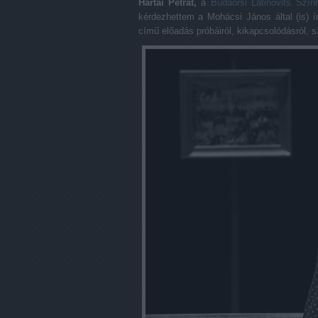
Hartai Petrát,
a
Budaörsi Latinovits Szín
kérdezhettem a Mohácsi János által (is) ír
című előadás próbáiról, kikapcsolódásról, s