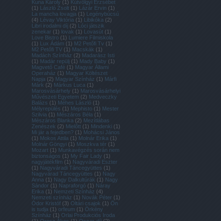
Kuna Károly
(
1
)
Kútvölgyi Erzsébet
(
1
)
László Zsolt
(
1
)
Lázár Ervin
(
1
)
La mancha lovagja
(
1
)
Legénybúcsú
(
4
)
Lévay Viktória
(
1
)
Libikóka
(
2
)
Libri irodalmi díj
(
2
)
Lóci játszik
zenekar
(
1
)
lovak
(
1
)
Lovasút
(
1
)
Love Bistro
(
1
)
Lumiere Filmiskola
(
1
)
Lux Ádám
(
1
)
M2 Petőfi Tv
(
1
)
M2 Petőfi TV
(
1
)
Macskák
(
1
)
Madách Színház
(
2
)
Madarász Isti
(
1
)
Madár repülj
(
1
)
Mady Baby
(
1
)
Magvető Café
(
1
)
Magyar Állami
Operaház
(
1
)
Magyar Költészet
Napja
(
2
)
Magyar Színház
(
1
)
Márfi
Márk
(
2
)
Márkus Luca
(
1
)
Marosvásárhely
(
1
)
Marosvásárhelyi
Művészeti Egyetem
(
2
)
Medveczky
Balázs
(
1
)
Méhes László
(
1
)
Mélyrepülés
(
1
)
Mephisto
(
1
)
Mester
Szilvia
(
1
)
Mészáros Béla
(
1
)
Mészáros Blanka
(
2
)
Mezítlábas
Zenészek
(
2
)
Mielőtt
(
1
)
Mindenki
(
1
)
Mi jár a fejedben?
(
1
)
Mohácsi János
(
1
)
Mokos Attila
(
1
)
Molnár Erika
(
1
)
Molnár Göngyi
(
1
)
Moszkva tér
(
1
)
Mozart
(
1
)
Munkavégzés során nem
biztonságos
(
1
)
My Fair Lady
(
1
)
nagyjátékfilm
(
1
)
Nagyváradi Eszter
(
1
)
Nagyváradi Táncegyüttes
(
1
)
Nagyvárad Táncegyüttes
(
1
)
Nagy
Anna
(
1
)
Nagy Dalkultúrák
(
1
)
Nagy
Sándor
(
1
)
Napraforgó
(
1
)
Náray
Erika
(
1
)
Nemzeti Színház
(
4
)
Nemzeti színház
(
1
)
Novák Péter
(
1
)
Ódor Kristóf
(
3
)
Oltári csajok
(
1
)
Ön
is tudja
(
1
)
orfeum
(
1
)
Örkény
Színház
(
1
)
Orlai Produkciós Iroda