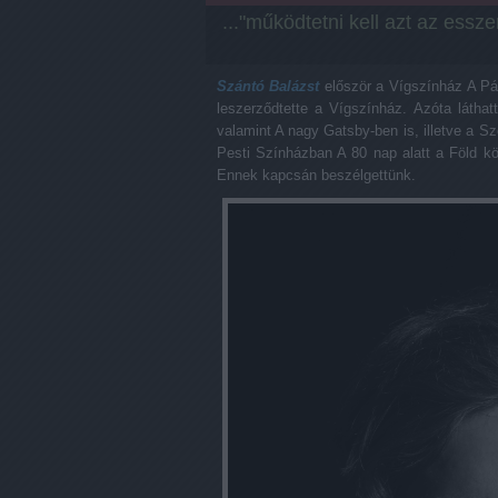
..."működtetni kell azt az essze
Szántó Balázst
először a Vígszínház A Pál
leszerződtette a Vígszínház. Azóta látha
valamint A nagy Gatsby-ben is, illetve a 
Pesti Színházban A 80 nap alatt a Föld kö
Ennek kapcsán beszélgettünk.