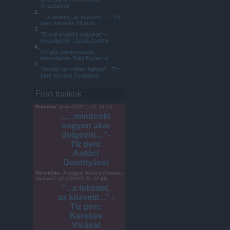
Krisztiánnal
"...a tekintet, az közvetít..." - Tíz
perc Kerekes Vicával
"El kell engedni dolgokat" –
beszélgetés László Zsolttal
Pörgős mindennapok -
beszélgetés Balla Eszterrel
"mindig van miben fejlődni" - Tíz
perc Kovács Gyopárral
Friss topikok
Robiekin:
yeah
(
2020.11.12. 13:57
)
„…mindenki
nagyon akar
dolgozni…”-
Tíz perc
Antóci
Dorottyával
Periodista.:
A magyar Jessica Chastain.
Gyönyörű nő!
(
2019.05.20. 07:41
)
"...a tekintet,
az közvetít..." -
Tíz perc
Kerekes
Vicával