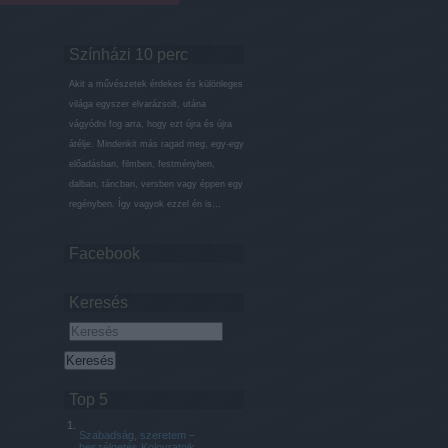
Színházi 10 perc
Akit a művészetek érdekes és különleges
világa egyszer elvarázsolt, utána
vágyódni fog arra, hogy ezt újra és újra
átélje. Mindenkit más ragad meg, egy-egy
előadásban, filmben, festményben,
dalban, táncban, versben vagy éppen egy
regényben. Így vagyok ezzel én is…
Facebook
Keresés
Top 5
Szabadság, szeretem –
beszélgetés Kolovratnik