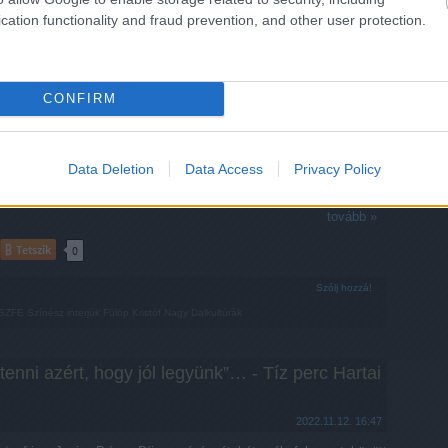
cation functionality and fraud prevention, and other user protection.
CONFIRM
Data Deletion
Data Access
Privacy Policy
Fülöp Kristóf
otó:
Győrfi-Forgács Beáta
tovább »
Tetszik
0
Szólj hozzá!
SZFE
Színész interjúk
Fülöp Kristóf
Nagy Dalkultúrák
 tenni azért, hogy jól legyünk”… - Tíz perc Hartai
2022.11.12. 16:47