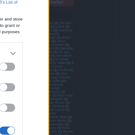
Erzsébettel
B’s List of
Címkék
er and store
125 éves a Vígszínház
(
1
)
200 első
to grant or
randi
(
1
)
2020
(
1
)
39 lépcsőfok
(
1
)
ablak
(
1
)
Alföldi Róbert
(
2
)
Andrássy
ed purposes
Máté
(
1
)
Anna Karenina
(
1
)
Anonyma/ Nő háborúban
(
1
)
Antóci
Dorottya
(
1
)
Apatigris
(
1
)
árkosi
árpád
(
1
)
Ármány és szerelem
(
1
)
Art Színtér
(
1
)
Aszittem
(
1
)
Átjáróház
(
2
)
Átrium
(
1
)
Átutazók
(
1
)
Az apa
(
2
)
Az Este
(
1
)
Az ördög nem alszik
(
1
)
Az öreg hölgy lát
(
1
)
Az ötödik
Sally
(
1
)
A Dal
(
1
)
a dizőz halála
(
1
)
A
dzsungel könyve
(
1
)
A Grund -
vígszínházi fiúzenekar
(
1
)
A GRUND
- vígszínházi fiúzenekar
(
1
)
A kis
herceg
(
1
)
A kő
(
1
)
A nagy Gatsbyt
(
1
)
A Pál utcai fiúk
(
3
)
A pillangók
szabadok
(
1
)
A rendes lányok
csendben sírnak
(
1
)
A vágy
villamosa
(
1
)
A vándorkutya
(
1
)
Babits Mihály Színház
(
1
)
Bach Kata
(
1
)
Bacsa Ildikó
(
1
)
Bádogdob
(
1
)
Balla Eszter
(
1
)
Bánfalvi Eszter
(
1
)
Bánk bán
(
1
)
Barabás Richárd
(
1
)
Bárnai Péter
(
2
)
Barnák László
(
1
)
Bársony Bálint
(
1
)
Bartók
Kamaraszínház
(
1
)
Bátrak földje
(
1
)
Berdisz Tamás
(
1
)
Béres Miklós
(
1
)
Berlin
(
1
)
Berlin Alexanderplatz
(
1
)
Bertolt Brecht
(
1
)
Biebers
(
1
)
Bodó
Viktor
(
1
)
Bogaras Szülők
(
1
)
Bonnie